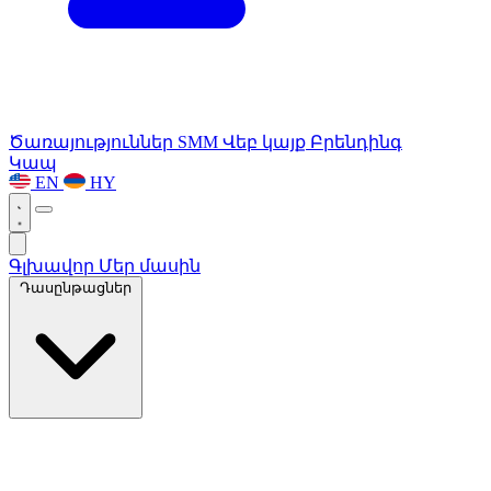
Ծառայություններ
SMM
Վեբ կայք
Բրենդինգ
Կապ
EN
HY
Գլխավոր
Մեր մասին
Դասընթացներ