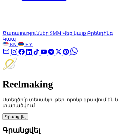
Ծառայություններ
SMM
Վեբ կայք
Բրենդինգ
Կապ
EN
HY
Reelmaking
Ստեղծի՛ր տեսանյութեր, որոնք գրավում են և
տարածվում
Գրանցվել
Գրանցվել