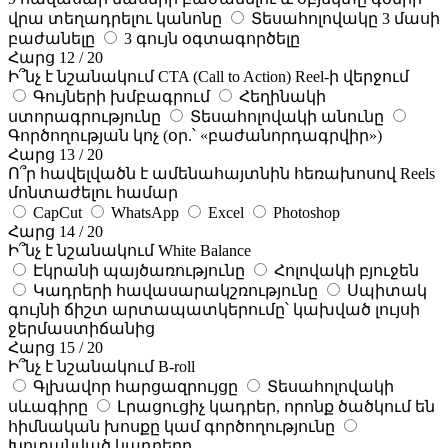
վրա տեղադրելու կանոնը
Տեսահոլովակը 3 մասի
բաժանելը
3 գույն օգտագործելը
Հարց 12 / 20
Ի՞նչ է նշանակում CTA (Call to Action) Reel-ի վերջում
Գույների խմբագրում
Հեղինակի
ստորագրությունը
Տեսահոլովակի անունը
Գործողության կոչ (օր.՝ «բաժանորդագրվիր»)
Հարց 13 / 20
Ո՞ր հավելվածն է ամենահայտնին հեռախոսով Reels
մոնտաժելու համար
CapCut
WhatsApp
Excel
Photoshop
Հարց 14 / 20
Ի՞նչ է նշանակում White Balance
Էկրանի պայծառությունը
Հոլովակի բյուջեն
Կադրերի հավասարակշռությունը
Սպիտակ
գույնի ճիշտ արտապատկերումը՝ կախված լույսի
ջերմաստիճանից
Հարց 15 / 20
Ի՞նչ է նշանակում B-roll
Գլխավոր հարցազրույցը
Տեսահոլովակի
սևագիրը
Լրացուցիչ կադրեր, որոնք ծածկում են
հիմնական խոսքը կամ գործողությունը
Խոտանված կադրերը