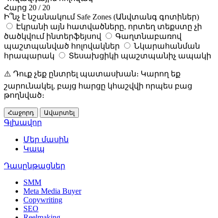
Հարց 20 / 20
Ի՞նչ է նշանակում Safe Zones (Անվտանգ գոտիներ)
Էկրանի այն հատվածները, որտեղ տեքստը չի
ծածկվում ինտերֆեյսով
Գաղտնաբառով
պաշտպանված հոլովակներ
Նկարահանման
հրապարակ
Տեսախցիկի պաշտպանիչ ապակի
⚠️ Դուք չեք ընտրել պատասխան։ Կարող եք
շարունակել, բայց հարցը կհաշվվի որպես բաց
թողնված։
Հաջորդ
Ավարտել
Գլխավոր
Մեր մասին
Կապ
Դասընթացներ
SMM
Meta Media Buyer
Copywriting
SEO
Reelmaking