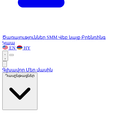
Ծառայություններ
SMM
Վեբ կայք
Բրենդինգ
Կապ
EN
HY
Գլխավոր
Մեր մասին
Դասընթացներ