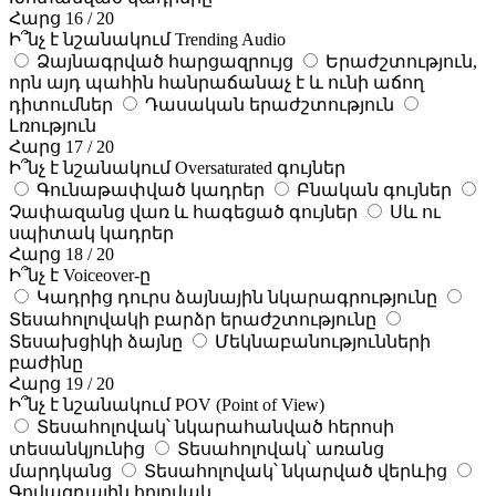
Հարց 16 / 20
Ի՞նչ է նշանակում Trending Audio
Ձայնագրված հարցազրույց
Երաժշտություն,
որն այդ պահին հանրաճանաչ է և ունի աճող
դիտումներ
Դասական երաժշտություն
Լռություն
Հարց 17 / 20
Ի՞նչ է նշանակում Oversaturated գույներ
Գունաթափված կադրեր
Բնական գույներ
Չափազանց վառ և հագեցած գույներ
Սև ու
սպիտակ կադրեր
Հարց 18 / 20
Ի՞նչ է Voiceover-ը
Կադրից դուրս ձայնային նկարագրությունը
Տեսահոլովակի բարձր երաժշտությունը
Տեսախցիկի ձայնը
Մեկնաբանությունների
բաժինը
Հարց 19 / 20
Ի՞նչ է նշանակում POV (Point of View)
Տեսահոլովակ՝ նկարահանված հերոսի
տեսանկյունից
Տեսահոլովակ՝ առանց
մարդկանց
Տեսահոլովակ՝ նկարված վերևից
Գովազդային հոլովակ