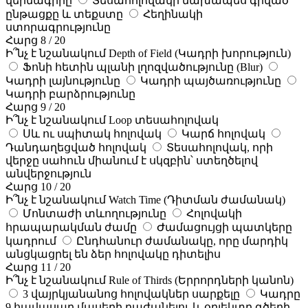
վերնագիրը
Տեսահոլովակի նախապես գրված
ընթացքը և տեքստը
Հեղինակի
ստորագրությունը
Հարց 8 / 20
Ի՞նչ է նշանակում Depth of Field (Կադրի խորություն)
Ֆոնի հետին պլանի լղոզվածությունը (Blur)
Կադրի լայնությունը
Կադրի պայծառությունը
Կադրի բարձրությունը
Հարց 9 / 20
Ի՞նչ է նշանակում Loop տեսահոլովակ
Սև ու սպիտակ հոլովակ
Կարճ հոլովակ
Դանդաղեցված հոլովակ
Տեսահոլովակ, որի
վերջը սահուն միանում է սկզբին՝ ստեղծելով
անվերջություն
Հարց 10 / 20
Ի՞նչ է նշանակում Watch Time (Դիտման ժամանակ)
Մոնտաժի տևողությունը
Հոլովակի
հրապարակման ժամը
Ժամացույցի պատկերը
կադրում
Ընդհանուր ժամանակը, որը մարդիկ
անցկացրել են ձեր հոլովակը դիտելիս
Հարց 11 / 20
Ի՞նչ է նշանակում Rule of Thirds (Երրորդների կանոն)
3 վայրկյանանոց հոլովակներ սարքելը
Կադրը
9 հավասար մասերի բաժանելու և օբյեկտը գծերի